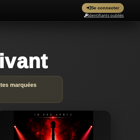
Se connecter
Identifiants oubliés
ivant
dates marquées